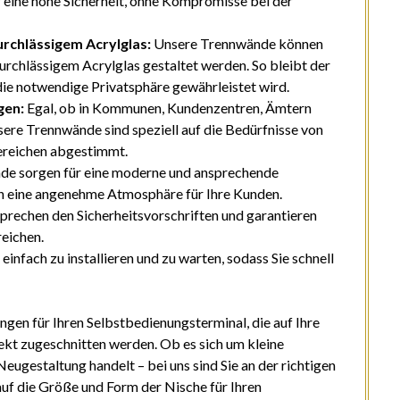
ür eine hohe Sicherheit, ohne Kompromisse bei der
urchlässigem Acrylglas:
Unsere Trennwände können
urchlässigem Acrylglas gestaltet werden. So bleibt der
die notwendige Privatsphäre gewährleistet wird.
gen:
Egal, ob in Kommunen, Kundenzentren, Ämtern
sere Trennwände sind speziell auf die Bedürfnisse von
Bereichen abgestimmt.
de sorgen für eine moderne und ansprechende
en eine angenehme Atmosphäre für Ihre Kunden.
tsprechen den Sicherheitsvorschriften und garantieren
reichen.
einfach zu installieren und zu warten, sodass Sie schnell
en für Ihren Selbstbedienungsterminal, die auf Ihre
ekt zugeschnitten werden. Ob es sich um kleine
ugestaltung handelt – bei uns sind Sie an der richtigen
f die Größe und Form der Nische für Ihren