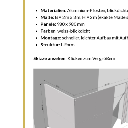
Materialien
: Aluminium-Pfosten, blickdichte
Maße
: B = 2 m x 3 m, H = 2 m (exakte Maße s
Panele:
980 x 980 mm
Farbe
n: weiss-blickdicht
Montage
: schneller, leichter Aufbau mit 
Struktur:
L-Form
Skizze ansehen
: Klicken zum Vergrößern